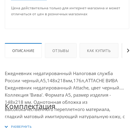
Цена действительна только для интернет-магазина и может
отличаться от цен в розничных магазинах
ОПИСАНИЕ
ОТЗЫВЫ
КАК КУПИТЬ
О
Ежедневник недатированный Налоговая служба
России черный,А5,148х218мм,176л,ATTACHE ВИВА
Ежедневник недатированный Attache, цвет черный.
Коллекция 'Вива'. Формата А5, размер изделия -
148x218 мм. Однотонная обложка из
Комплектация
высококачественного переплетного материала,
гладкий матовый имитирующий натуральную кожу, с
поролоном, по периметру отделочная строчка в цвет
материала. Переплетный материал подходит для