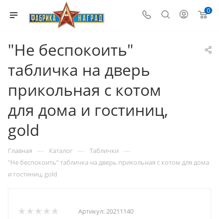
0
"Не беспокоить"
табличка на дверь
прикольная с котом
для дома и гостиниц,
gold
—
—
—
Главная
Каталог
Таблички
"Не беспокоить" табличка на дверь прикольная с котом для дома
и гостиниц, gold
Артикул:
20211140