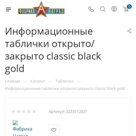
0
Информационные
таблички открыто/
закрыто classic black
gold
—
—
—
Главная
Каталог
Таблички
Информационные таблички открыто/закрыто classic black gold
Артикул:
2223112021