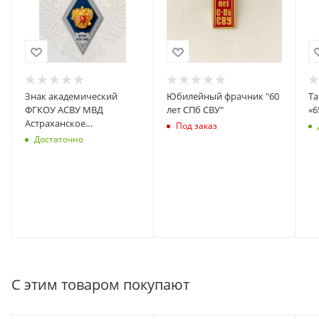
Знак академический
Юбилейный фрачник "60
Та
ФГКОУ АСВУ МВД
лет СПб СВУ"
«6
Астраханское
Под заказ
суворовское военное
Достаточно
училище МВД СИНИЙ
С этим товаром покупают