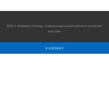
2026 © Фабрика Наград - информационный портал и интернет-
магазин
В КОРЗИНУ
+7 (812) 336-59-25
ЗАКАЗАТЬ ЗВОНОК
sale@fabrikanagrad.ru
Санкт-Петербург, ул. Софийская 80,
офис 121
САЙТ СОЗДАН ВЕБ-СТУДИЕЙ (C) 44VIDEO.RU