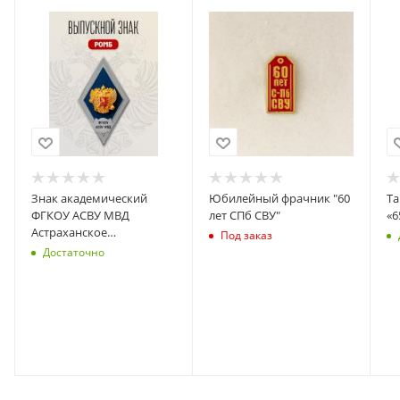
Знак академический
Юбилейный фрачник "60
Та
ФГКОУ АСВУ МВД
лет СПб СВУ"
«6
Астраханское
Под заказ
суворовское военное
Достаточно
училище МВД СИНИЙ