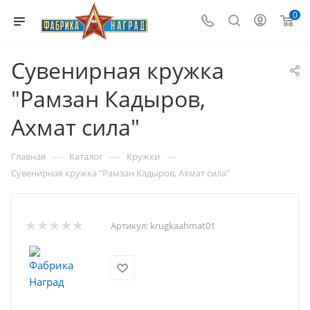
0
Сувенирная кружка
"Рамзан Кадыров,
Ахмат сила"
—
—
—
Главная
Каталог
Кружки
Сувенирная кружка "Рамзан Кадыров, Ахмат сила"
Артикул:
krugkaahmat01