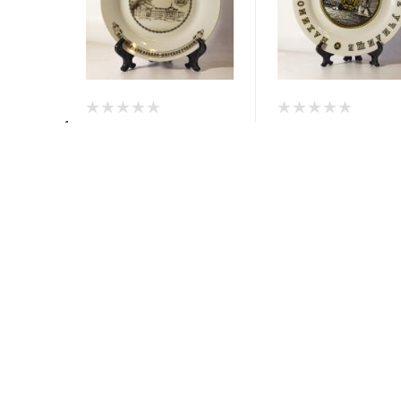
Сувенирная тарелка
Сувенирная тарелк
"75 лет Санкт-
"Санкт-Петербургск
Петербургскому
Нахимовское учил
Нахимовскому
большая
училищу" малая
Под заказ
Арт.: 16002411
Под заказ
Арт.: 16002411
С этим товаром покупают