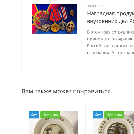
30.09.2020
Наградная продук
внутренних дел 
В этом году сотрудни
принимать поздравле
Российские органы вн
основания. А это знач
Вам также может понравиться
Хит
Новинка
Хит
Новинка