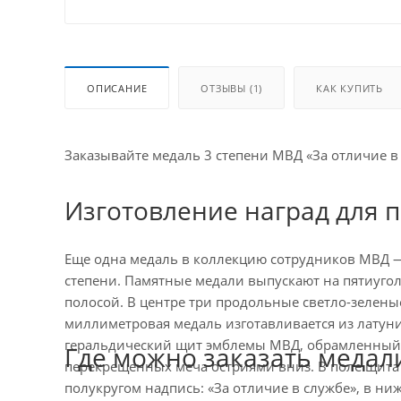
ОПИСАНИЕ
ОТЗЫВЫ (1)
КАК КУПИТЬ
Заказывайте медаль 3 степени МВД «За отличие в
Изготовление наград для 
Еще одна медаль в коллекцию сотрудников МВД — т
степени. Памятные медали выпускают на пятиугол
полосой. В центре три продольные светло-зеленые 
миллиметровая медаль изготавливается из латун
геральдический щит эмблемы МВД, обрамленный
Где можно заказать медал
перекрещенных меча остриями вниз. В поле щита
полукругом надпись: «За отличие в службе», в 