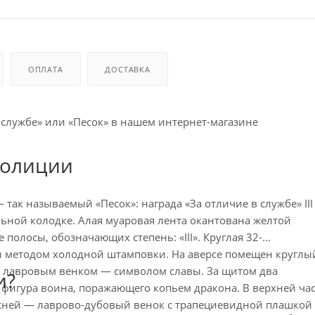
ОПЛАТА
ДОСТАВКА
 службе» или «Песок» в нашем интернет-магазине
полиции
ак называемый «Песок»: награда «За отличие в службе» III
ьной колодке. Алая муаровая лента окантована желтой
полосы, обозначающих степень: «III». Круглая 32-
и методом холодной штамповки. На аверсе помещен круглы
 лавровым венком — символом славы. За щитом два
и?
 фигура воина, поражающего копьем дракона. В верхней ча
нижней — лаврово-дубовый венок с трапециевидной плашкой