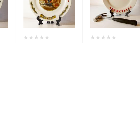
а
Тарелка декоративная
Тарелка-антистресс
ое
"100 лет Уголовному
"Отдохни и разбей!"
ище"
розыску"
Арт.: ТД000223
Мало
Под заказ
Арт.: 11112511