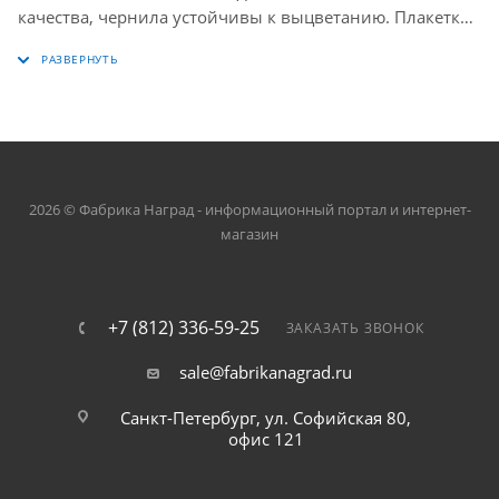
качества, чернила устойчивы к выцветанию. Плакетки
производства "Фабрики Наград" поставляются в
прочных коробках, что надежно защищает их в
процессе транспортировки.
2026 © Фабрика Наград - информационный портал и интернет-
магазин
+7 (812) 336-59-25
ЗАКАЗАТЬ ЗВОНОК
sale@fabrikanagrad.ru
Санкт-Петербург, ул. Софийская 80,
офис 121