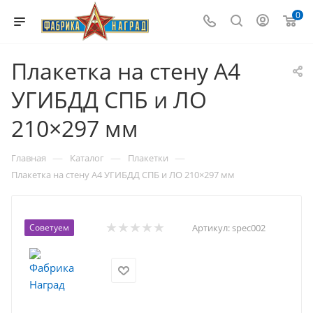
0
Плакетка на стену А4
УГИБДД СПБ и ЛО
210×297 мм
—
—
—
Главная
Каталог
Плакетки
Плакетка на стену А4 УГИБДД СПБ и ЛО 210×297 мм
Советуем
Артикул:
spec002