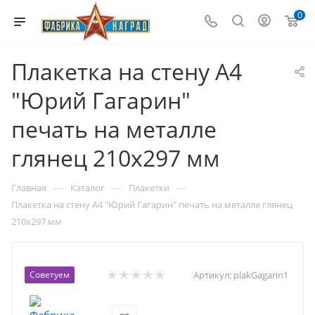
0
Плакетка на стену А4
"Юрий Гагарин"
печать на металле
глянец 210х297 мм
—
—
—
Главная
Каталог
Плакетки
Плакетка на стену А4 "Юрий Гагарин" печать на металле глянец
210х297 мм
Советуем
Артикул:
plakGagarin1