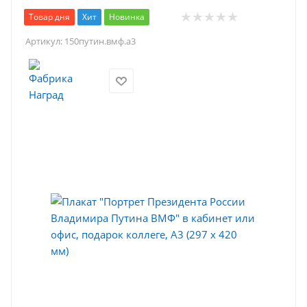
Товар дня
Хит
Новинка
Артикул:
150путин.вмф.а3