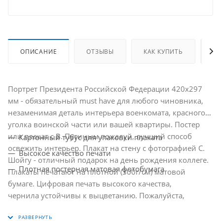
ОПИСАНИЕ
ОТЗЫВЫ
КАК КУПИТЬ
О
Портрет Президента Российской Федерации 420х297
мм - обязательный must have для любого чиновника,
незаменимая деталь интерьера военкомата, красного
уголка воинской части или вашей квартиры. Постер
или плакат с В. Путиным пожалуй, лучший способ
Картонный тубус для упаковки плаката
освежить интерьер. Плакат на стену с фотографией С.
Высокое качество печати
Шойгу - отличный подарок на день рождения коллеге.
Плотная постерная матовая фотобумага
Плакаты печатают на плотной (300г/см) матовой
бумаге. Цифровая печать высокого качества,
чернила устойчивы к выцветанию. Пожалуйста,
обратите внимание: рама в комплект не входит.
Плакаты производства "Фабрики Наград" поставляются