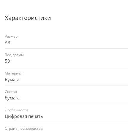
в прочных тубусах, что надежно защищает их в
процессе транспортировки.
Характеристики
Размер
A3
Вес, грамм
50
Материал
Бумага
Состав
бумага
Особенности
Цифровая печать
Страна производства