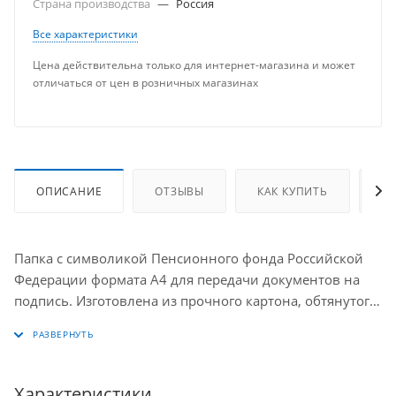
Страна производства
—
Россия
Все характеристики
Цена действительна только для интернет-магазина и может
отличаться от цен в розничных магазинах
ОПИСАНИЕ
ОТЗЫВЫ
КАК КУПИТЬ
О
Папка с символикой Пенсионного фонда Российской
Федерации формата А4 для передачи документов на
подпись. Изготовлена из прочного картона, обтянутого
бумвинилом. Цвет - насыщенно бордовый. На клапане
герб ПФР, изготовленный из золотистого
металлизированного пластика с лазерной
гравировкой.
Характеристики