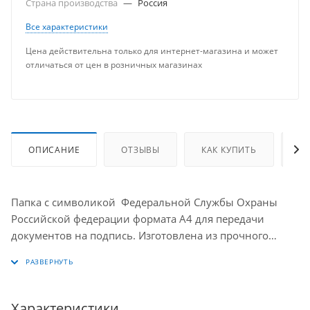
Страна производства
—
Россия
Все характеристики
Цена действительна только для интернет-магазина и может
отличаться от цен в розничных магазинах
ОПИСАНИЕ
ОТЗЫВЫ
КАК КУПИТЬ
О
Папка с символикой Федеральной Службы Охраны
Российской федерации формата А4 для передачи
документов на подпись. Изготовлена из прочного
картона, обтянутого бумвинилом. Цвет - триколор. На
клапане герб Федеральной Службы Охраны,
изготовленный из золотистого металлизированного
пластика с лазерной гравировкой.
Характеристики