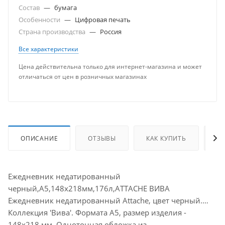
Состав
—
бумага
Особенности
—
Цифровая печать
Страна производства
—
Россия
Все характеристики
Цена действительна только для интернет-магазина и может
отличаться от цен в розничных магазинах
ОПИСАНИЕ
ОТЗЫВЫ
КАК КУПИТЬ
О
Ежедневник недатированный
черный,А5,148х218мм,176л,ATTACHE ВИВА
Ежедневник недатированный Attache, цвет черный.
Коллекция 'Вива'. Формата А5, размер изделия -
148x218 мм. Однотонная обложка из