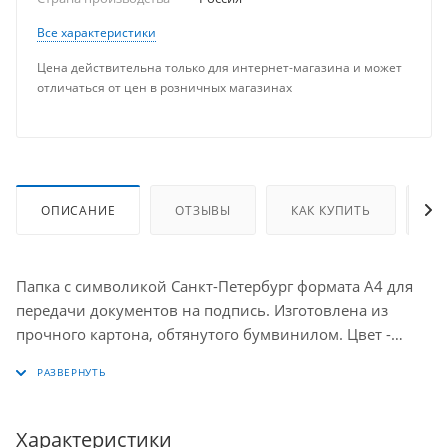
Все характеристики
Цена действительна только для интернет-магазина и может
отличаться от цен в розничных магазинах
ОПИСАНИЕ
ОТЗЫВЫ
КАК КУПИТЬ
О
Папка с символикой Санкт-Петербург формата А4 для
передачи документов на подпись. Изготовлена из
прочного картона, обтянутого бумвинилом. Цвет -
насыщенно бордовый. На обложке герб,
изготовленный из золотистого металлизированного
пластика с лазерной гравировкой.
Характеристики