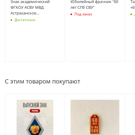
Знак академический
Юбилейный фрачник "60
Та
ФГКОУ АСВУ МВД
лет СПб СВУ"
«6
Астраханское
Под заказ
суворовское военное
Достаточно
училище МВД СИНИЙ
С этим товаром покупают