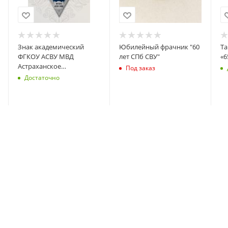
Знак академический
Юбилейный фрачник "60
Та
ФГКОУ АСВУ МВД
лет СПб СВУ"
«6
Астраханское
Под заказ
суворовское военное
Достаточно
училище МВД СИНИЙ
2026 © Фабрика Наград - информационный портал и интернет-
магазин