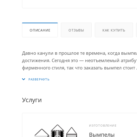
ОПИСАНИЕ
ОТЗЫВЫ
КАК КУПИТЬ
Давно канули в прошлое те времена, когда вымпе
достижения. Сегодня это — неотъемлемый атрибу
фирменного стиля, так что заказать вымпел стои
Вымпел
, изготовление которого ПК «Фабрика Наг
напечатан на ткани методом термосублимационн
шнуром. В его оформлении использована фотогра
Услуги
этом снимке, сделанном 8 мая 1945 г., рядовые Е
знамя Победы. В верхней части вымпела дата: 194
ИЗГОТОВЛЕНИЕ
Вымпелы