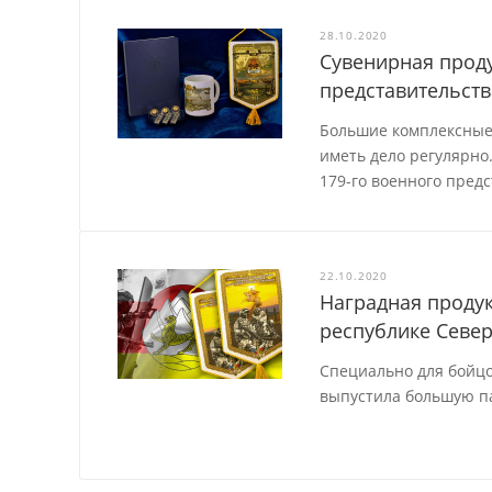
28.10.2020
Сувенирная проду
представительст
Большие комплексные 
иметь дело регулярно
179-го военного пред
22.10.2020
Наградная проду
республике Север
Специально для бойц
выпустила большую п