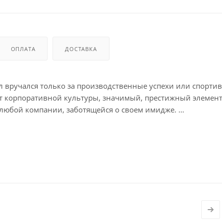
ОПЛАТА
ДОСТАВКА
л вручался только за производственные успехи или спорти
т корпоративной культуры, значимый, престижный элемен
т любой компании, заботящейся о своем имидже.
рад» приурочила к памятной дате — 75-летию Великой побе
ого трансфера и оторочен золотистым витым шелковым
фия, запечатлевшая ключевое событие победной весны. На
горов и Кантария водружают над берлинским Рейхстагом кра
5-2020; в нижней надпись: 75 лет Победы.