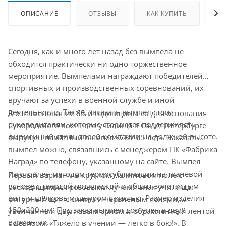
ОПИСАНИЕ
ОТЗЫВЫ
КАК КУПИТЬ
О
Сегодня, как и много лет назад без вымпела не
обходится практически ни одно торжественное
мероприятие. Вымпелами награждают победителей
спортивных и производственных соревнований, их
вручают за успехи в военной службе и иной
деятельности. Также, заказать вымпел стоит
В ознаменование 65-й годовщины со дня основания
руководителям, которые стараются поддерживать
Суворовского военного училища в Санкт-Петербурге
фирменный стиль своей компании на должной высоте.
выпущен памятный вымпел «СВУ-65 лет». Заказать
вымпел можно, связавшись с менеджером ПК «Фабрика
Наград» по телефону, указанному на сайте. Вымпел
изготовлен методом термосублимации на тканевой
Первый вариант: в круглом малиновом поле с
основе с твердой подкладкой и обшит золотистым
расходящимися розовыми лучами знак училища:
витым шелковым шнуром с кистью. Размер изделия
фигурный щит с синим и червленым полями,
150х200 мм. Под заказ вымпел доступен в двух
увенчанный двуглавым орлом и обрамленный лентой
вариантах.
с девизом: «Тяжело в учении — легко в бою!». В