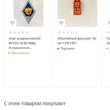
Знак академический
Юбилейный фрачник "60
Та
ФГКОУ АСВУ МВД
лет СПб СВУ"
«6
Астраханское
Под заказ
суворовское военное
Достаточно
училище МВД СИНИЙ
С этим товаром покупают