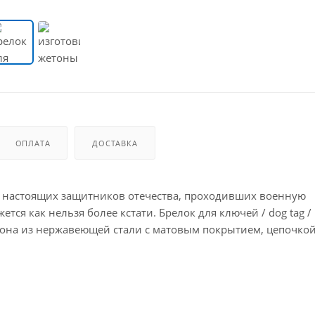
ОПЛАТА
ДОСТАВКА
ля настоящих защитников отечества, проходивших военную
тся как нельзя более кстати. Брелок для ключей / dog tag /
тона из нержавеющей стали с матовым покрытием, цепочкой
сены с помощью лазерной гравировки. Размер брелока 5 х 