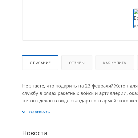
ОПИСАНИЕ
ОТЗЫВЫ
КАК КУПИТЬ
Не знаете, что подарить на 23 февраля? Жетон д
службу в рядах ракетных войск и артиллерии, окаже
жетон сделан в виде стандартного армейского же
кольцом для ключей. Надпись и изображение нане
см, толщина 1,5 мм.
Новости