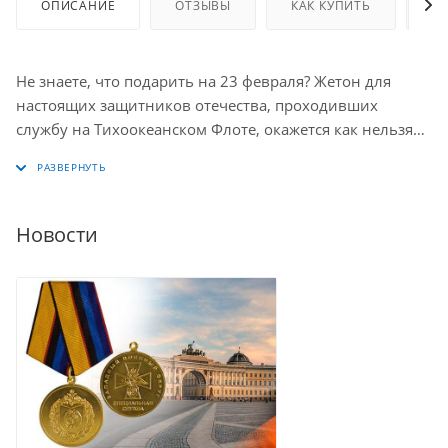
ОПИСАНИЕ
ОТЗЫВЫ
КАК КУПИТЬ
О
Не знаете, что подарить на 23 февраля? Жетон для
настоящих защитников отечества, проходивших
службу на Тихоокеанском Флоте, окажется как нельзя
более кстати. Брелок для ключей / dog tag / жетон
сделан в виде стандартного армейского жетона из
нержавеющей стали с матовым покрытием, цепочкой и
кольцом для ключей. Надпись и изображение
Новости
нанесены с помощью лазерной гравировки. Размер
брелока 5 х 2,8 см, толщина 1,5 мм.