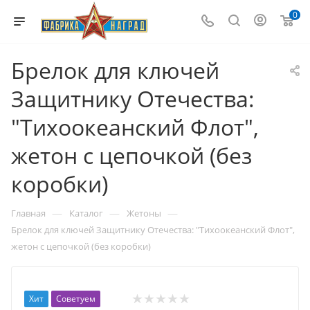
0
Брелок для ключей
Защитнику Отечества:
"Тихоокеанский Флот",
жетон с цепочкой (без
коробки)
—
—
—
Главная
Каталог
Жетоны
Брелок для ключей Защитнику Отечества: "Тихоокеанский Флот",
жетон с цепочкой (без коробки)
Хит
Советуем