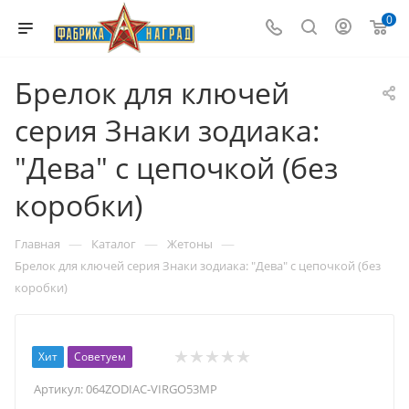
0
Брелок для ключей
серия Знаки зодиака:
"Дева" с цепочкой (без
коробки)
—
—
—
Главная
Каталог
Жетоны
Брелок для ключей серия Знаки зодиака: "Дева" с цепочкой (без
коробки)
Хит
Советуем
Артикул:
064ZODIAC-VIRGO53MP