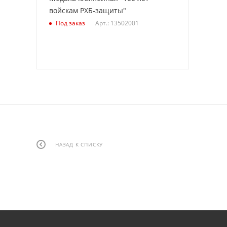
войскам РХБ-защиты"
Арт.: 13502001
Под заказ
НАЗАД К СПИСКУ