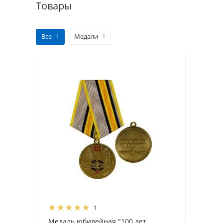
Товары
Все
1
Медали
1
1
Медаль юбилейная "100 лет