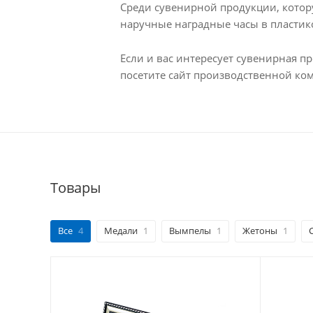
Среди сувенирной продукции, котор
наручные наградные часы в пластик
Если и вас интересует сувенирная п
посетите сайт производственной ко
Товары
Все
4
Медали
1
Вымпелы
1
Жетоны
1