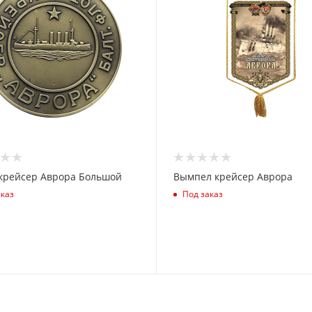
крейсер Аврора Большой
Вымпел крейсер Аврора
аказ
Под заказ