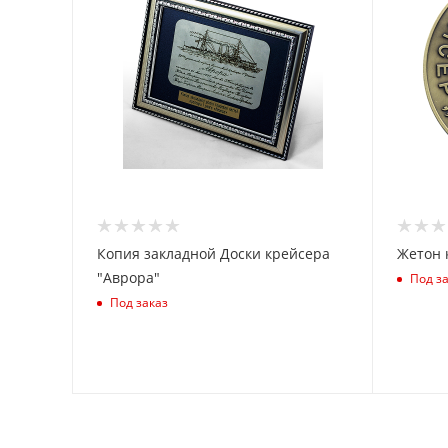
Копия закладной Доски крейсера
Жетон 
"Аврора"
Под з
Под заказ