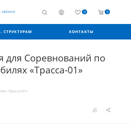
0
0
Ь ЗВОНОК
С. СТРУКТУРАМ
КОНТАКТЫ
я для Соревнований по
илях «Трасса-01»
ях «Трасса-01»